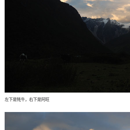
左下是牦牛，右下是阿旺