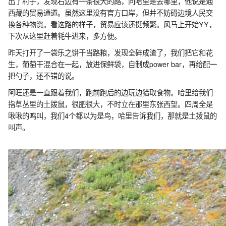
出了村子，发现右边有一条很大的路，问哈里是去哪里，他说是通
西藏的贸易通道。虽然这里没有官方口岸，但并不妨碍边境人民交
换各种物资。看这路的样子，贸易应该还挺频繁。风马上开始YY，
下次从这里赶着牦牛进来，多方便。
昨天打开了一袋乐之饼干当路粮，发现全碎成渣了，我们把它和花
生，葡萄干混合在一起，放进保鲜袋，自制成power bar，再给配一
把勺子，还不错的说。
阿旺还是一直跟着我们，跑前跑后的边玩边猎取食物。哈里给我们
指草丛里的土拨鼠，很肥很大，不时立在那里东张西望。四周全是
啾啾的鸣叫，我们4个都以为是鸟，哈里告诉我们，那就是土拨鼠的
叫声。