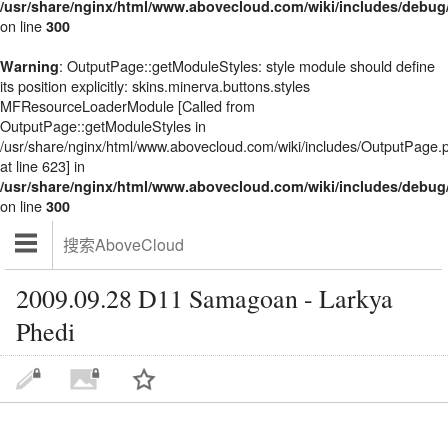
/usr/share/nginx/html/www.abovecloud.com/wiki/includes/deb
on line
300
: OutputPage::getModuleStyles: style module should define
Warning
its position explicitly: skins.minerva.buttons.styles
MFResourceLoaderModule [Called from
OutputPage::getModuleStyles in
/usr/share/nginx/html/www.abovecloud.com/wiki/includes/OutputPage.
at line 623] in
/usr/share/nginx/html/www.abovecloud.com/wiki/includes/deb
on line
300
2009.09.28 D11 Samagoan - Larkya
Phedi