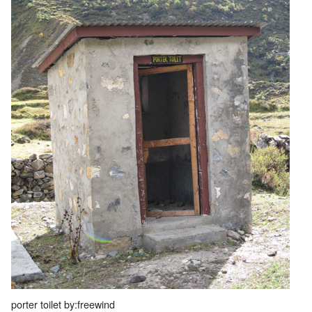
porter toilet by:freewind