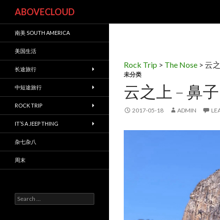
Search
ABOVECLOUD
南美 SOUTH AMERICA
美国生活
Rock Trip
>
The Nose
>
云之
长途旅行
未分类
云之上 – 鼻
中短途旅行
ROCK TRIP
2017-05-18
ADMIN
LE
IT’S A JEEP THING
杂七杂八
周末
S
e
a