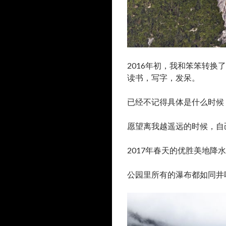
2016年初，我和笨笨转
读书，写字，发呆。
已经不记得具体是什么时候，自
愿望离我越遥远的时候，自
2017年春天的优胜美地降水
公园里所有的瀑布都如同井