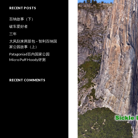
r
c
RECENT POSTS
h
f
百纳故事（下）
o
破车爱好者
r
三年
:
大风刮来两脏包 – 智利百纳国
家公园故事（上）
Patagoniad百内国家公园
Micro Puff Hoody评测
RECENT COMMENTS